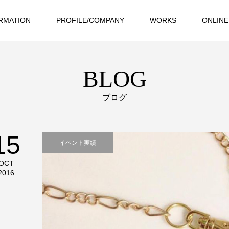
RMATION
PROFILE/COMPANY
WORKS
ONLINE
BLOG
ブログ
15
イベント実績
OCT
2016