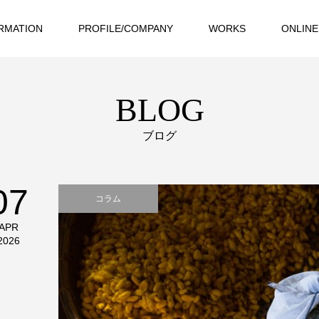
RMATION
PROFILE/COMPANY
WORKS
ONLINE
BLOG
ブログ
07
コラム
APR
2026