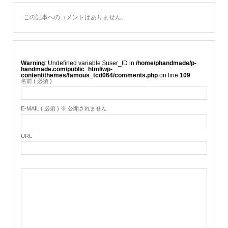
この記事へのコメントはありません。
Warning
: Undefined variable $user_ID in
/home/phandmade/p-
handmade.com/public_html/wp-
content/themes/famous_tcd064/comments.php
on line
109
名前 ( 必須 )
E-MAIL ( 必須 ) ※ 公開されません
URL