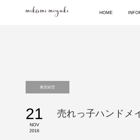
HOME
INFO
教室経営
21
売れっ子ハンドメ
NOV
2016