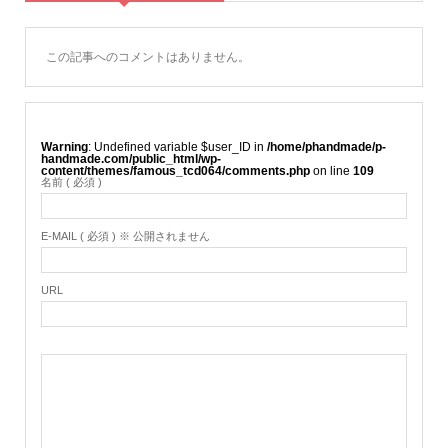
この記事へのコメントはありません。
Warning
: Undefined variable $user_ID in
/home/phandmade/p-
handmade.com/public_html/wp-
content/themes/famous_tcd064/comments.php
on line
109
名前 ( 必須 )
E-MAIL ( 必須 ) ※ 公開されません
URL