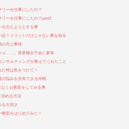
サリーを仕事にしたの？
ーを仕事にしたの？part2
いを伝えようとする事
い話？メリットだけじゃない事を知る
期の売上事情
きゃ……。異業種女子会に参加
okコンサルティングが教えてくれたこと
れた時は気をつけて！
緒の悩みを共有できる仲間
はなくお教室をしてみる事
を決める方法
める大切さ
ー教室をはじめてみた！