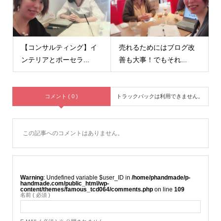
【コンサルティング】イ
売れるためにはブログ改
ンテリアとポーセラ...
善も大事！でもそれ...
コメント ( 0 )
トラックバックは利用できません。
この記事へのコメントはありません。
Warning
: Undefined variable $user_ID in
/home/phandmade/p-
handmade.com/public_html/wp-
content/themes/famous_tcd064/comments.php
on line
109
名前 ( 必須 )