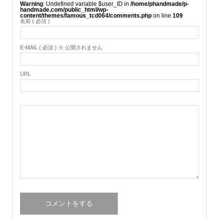
Warning
: Undefined variable $user_ID in
/home/phandmade/p-
handmade.com/public_html/wp-
content/themes/famous_tcd064/comments.php
on line
109
名前 ( 必須 )
E-MAIL ( 必須 ) ※ 公開されません
URL