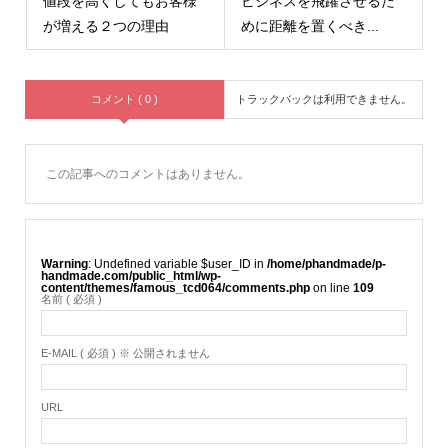
値段を高くしてもお客様
ビジネスを飛躍させるた
が増える２つの理由
めに距離を置くべき...
コメント ( 0 )
トラックバックは利用できません。
この記事へのコメントはありません。
Warning
: Undefined variable $user_ID in
/home/phandmade/p-
handmade.com/public_html/wp-
content/themes/famous_tcd064/comments.php
on line
109
名前 ( 必須 )
E-MAIL ( 必須 ) ※ 公開されません
URL