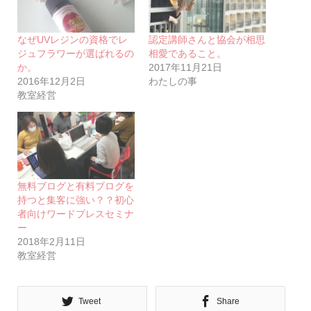
なぜUVレジンの資格でレ
認定講師さんと協会が相思
ジュフラワーが選ばれるの
相愛であること。
か。
2017年11月21日
2016年12月2日
わたしの事
教室経営
無料ブログと有料ブログを
持つと集客に強い？？初心
者向けワードプレスセミナ
ー
2018年2月11日
教室経営
Tweet
Share