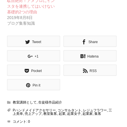
駄目絶対！アメブロにイン
スタを連携してはいけない
基礎的2つの理由
2019年8月8日
ブログ集客知識
Tweet
Share
+1
Hatena
Pocket
RSS
Pin it
教室講師として
,
生徒様作品紹介
Pハンドメイドアクセサリー
,
コンサルタント
,
レジュフラワー
,
三
上美幸
,
売上アップ
,
教室集客
,
起業
,
起業女子
,
起業家
,
集客
コメント:
0