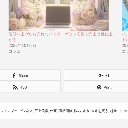
値段を上げたら売れない？ターゲット次第で売上は跳ね上
ハ
がる
上
2025年10月8日
20
コラム
コ
Share
+1
RSS
Pin it
,
シャンプー
,
ビジネス
,
三上美幸
,
仕事
,
商品価値
,
悩み
,
未来
,
未来を買う
,
起業