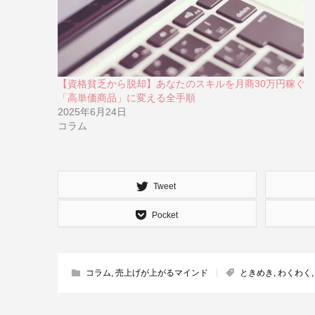
【資格貧乏から脱却】あなたのスキルを月商30万円稼ぐ
「高単価商品」に変える全手順
2025年6月24日
コラム
Tweet
Pocket
コラム
,
売上げが上がるマインド
ときめき
,
わくわく