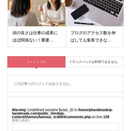
頭の良さは仕事の成果に
ブログのアクセス数を伸
ほぼ関係ない！重要...
ばしても集客できな...
コメント ( 0 )
トラックバックは利用できません。
この記事へのコメントはありません。
Warning
: Undefined variable $user_ID in
/home/phandmade/p-
handmade.com/public_html/wp-
content/themes/famous_tcd064/comments.php
on line
109
名前 ( 必須 )