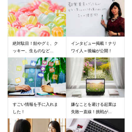
絶対駄目！飴やグミ、ク
インタビュー掲載！ナリ
ッキー、生ものなど...
ワイ人＝後編が公開！
すごい情報を手に入れま
嫌なことを避ける起業は
した！
失敗一直線！挑戦が...