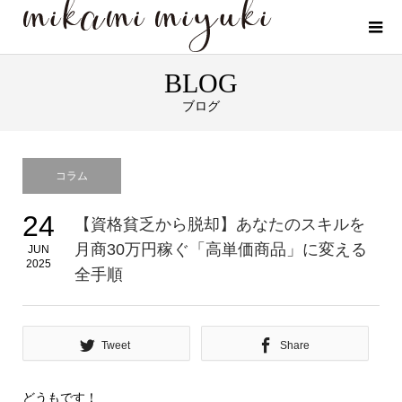
BLOG
ブログ
コラム
24
【資格貧乏から脱却】あなたのスキルを
月商30万円稼ぐ「高単価商品」に変える
JUN
2025
全手順
Tweet
Share
どうもです！