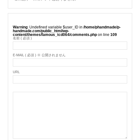
Warning
: Undefined variable $user_ID in
/home/phandmade/p-
handmade.com/public_html/wp-
content/themes/famous_tcd064/comments.php
on line
109
名前 ( 必須 )
E-MAIL ( 必須 ) ※ 公開されません
URL